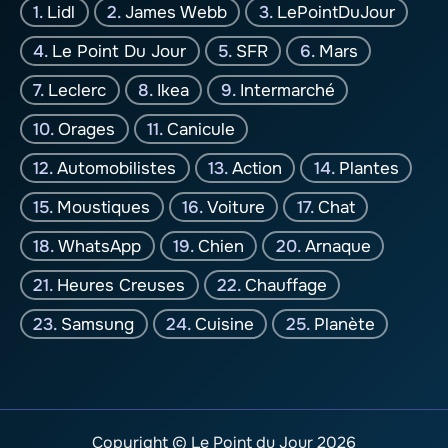
Lidl
James Webb
LePointDuJour
Le Point Du Jour
SFR
Mars
Leclerc
Ikea
Intermarché
Orages
Canicule
Automobilistes
Action
Plantes
Moustiques
Voiture
Chat
WhatsApp
Chien
Arnaque
Heures Creuses
Chauffage
Samsung
Cuisine
Planète
Copyright © Le Point du Jour 2026