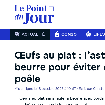
Aller
au
contenu
ACTUALITÉ
CONSO
LIFE
Œufs au plat : l’as
beurre pour éviter q
poêle
Mis en ligne le 18 octobre 2025 à 10h17
•
Écrit par
Christ
Oeufs au plat sans huile ni beurre avec bor
l’adhérence et garde le jaune brillant.