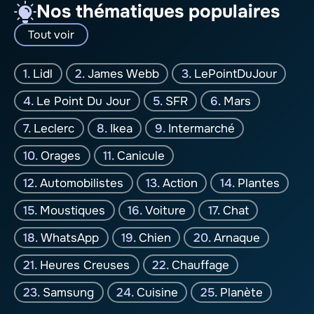
Nos thématiques populaires
Tout voir
Lidl
James Webb
LePointDuJour
Le Point Du Jour
SFR
Mars
Leclerc
Ikea
Intermarché
Orages
Canicule
Automobilistes
Action
Plantes
Moustiques
Voiture
Chat
WhatsApp
Chien
Arnaque
Heures Creuses
Chauffage
Samsung
Cuisine
Planète