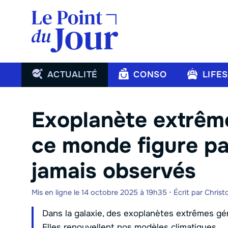
Aller
au
contenu
ACTUALITÉ
CONSO
LIFE
Exoplanète extrême
ce monde figure par
jamais observés
Mis en ligne le 14 octobre 2025 à 19h35
•
Écrit par
Chris
Dans la galaxie, des exoplanètes extrêmes gé
Elles renouvellent nos modèles climatiques.