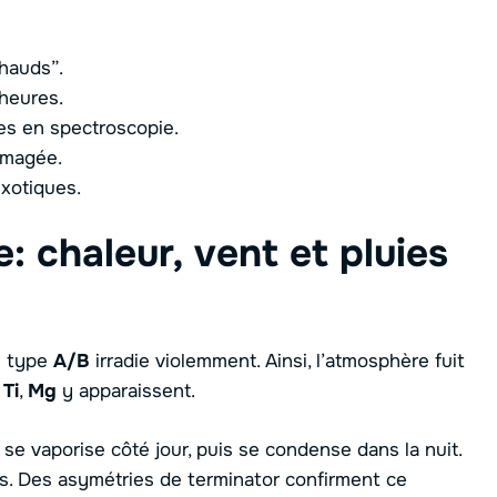
hauds”.
 heures.
es en spectroscopie.
 imagée.
exotiques.
: chaleur, vent et pluies
e type
A/B
irradie violemment. Ainsi, l’atmosphère fuit
,
Ti
,
Mg
y apparaissent.
 se vaporise côté jour, puis se condense dans la nuit.
rs. Des asymétries de terminator confirment ce