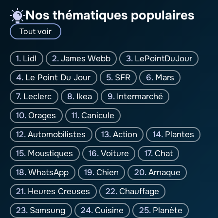
Nos thématiques populaires
Tout voir
Lidl
James Webb
LePointDuJour
Le Point Du Jour
SFR
Mars
Leclerc
Ikea
Intermarché
Orages
Canicule
Automobilistes
Action
Plantes
Moustiques
Voiture
Chat
WhatsApp
Chien
Arnaque
Heures Creuses
Chauffage
Samsung
Cuisine
Planète