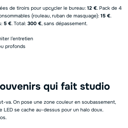
nées de tiroirs pour upcycler le bureau:
12 €
. Pack de 4
Consommables (rouleau, ruban de masquage):
15 €
.
s:
5 €
. Total:
300 €
, sans dépassement.
iter l’entretien
eu profonds
uvenirs qui fait studio
tout-va. On pose une zone couleur en soubassement,
age LED se cache au-dessus pour un halo doux.
os.