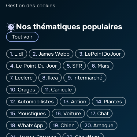
Gestion des cookies
Nos thématiques populaires
Tout voir
Lidl
James Webb
LePointDuJour
Le Point Du Jour
SFR
Mars
Leclerc
Ikea
Intermarché
Orages
Canicule
Automobilistes
Action
Plantes
Moustiques
Voiture
Chat
WhatsApp
Chien
Arnaque