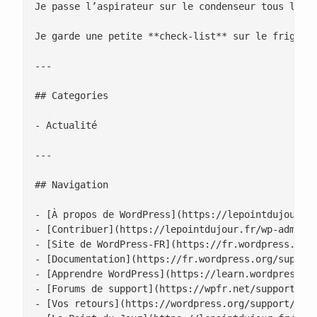
Je passe l’aspirateur sur le condenseur tous les t
Je garde une petite **check-list** sur le frigo. T
---

## Categories

- Actualité

---

## Navigation

- [À propos de WordPress](https://lepointdujour.fr
- [Contribuer](https://lepointdujour.fr/wp-admin/c
- [Site de WordPress-FR](https://fr.wordpress.org/
- [Documentation](https://fr.wordpress.org/support
- [Apprendre WordPress](https://learn.wordpress.or
- [Forums de support](https://wpfr.net/support)

- [Vos retours](https://wordpress.org/support/foru