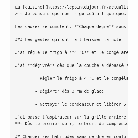
La [cuisine](https://lepointdujour.fr/actualite/50
> « Je pensais que mon frigo coûtait quelques euro
Les causes se cumulent. **Chaque degré** sous 4 °C
### Les gestes qui ont fait baisser la note

J’ai réglé le frigo à **4 °C** et le congélateur à
J’ai **dégivré** dès que la couche a dépassé **3 m
 	- Régler le frigo à 4 °C et le congélateur à −18 °C

 	- Dégivrer dès 3 mm de glace

 	- Nettoyer le condenseur et libérer 5 à 7 cm d’espace

J’ai passé l’aspirateur sur la grille arrière et l
**« Dès le premier soir, le bruit du compresseur a
## Changer ses habitudes sans perdre en confort
