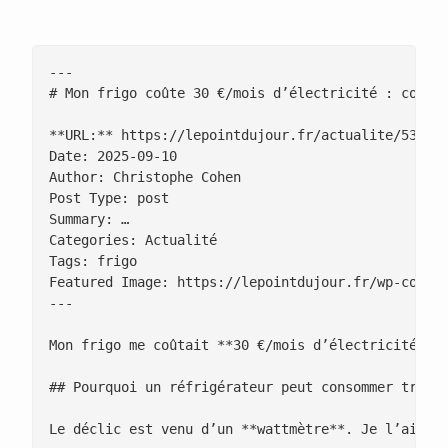
---

# Mon frigo coûte 30 €/mois d’électricité : commen
**URL:** https://lepointdujour.fr/actualite/5327-m
Date: 2025-09-10

Author: Christophe Cohen

Post Type: post

Summary: …

Categories: Actualité

Tags: frigo

Featured Image: https://lepointdujour.fr/wp-conten
---

Mon frigo me coûtait **30 €/mois d’électricité**.
## Pourquoi un réfrigérateur peut consommer trop

Le déclic est venu d’un **wattmètre**. Je l’ai bra