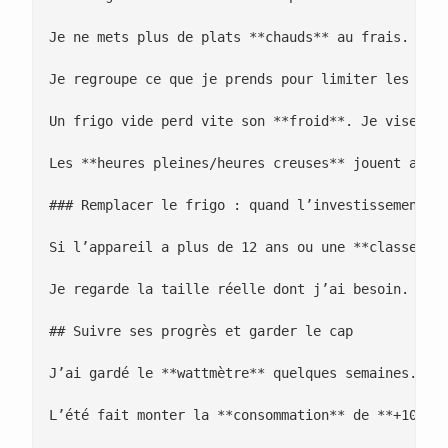
Je ne mets plus de plats **chauds** au frais. Je l
Je regroupe ce que je prends pour limiter les **ou
Un frigo vide perd vite son **froid**. Je vise **7
Les **heures pleines/heures creuses** jouent aussi
### Remplacer le frigo : quand l’investissement va
Si l’appareil a plus de 12 ans ou une **classe F/G
Je regarde la taille réelle dont j’ai besoin. Les 
## Suivre ses progrès et garder le cap

J’ai gardé le **wattmètre** quelques semaines. Je 
L’été fait monter la **consommation** de **+10 à +