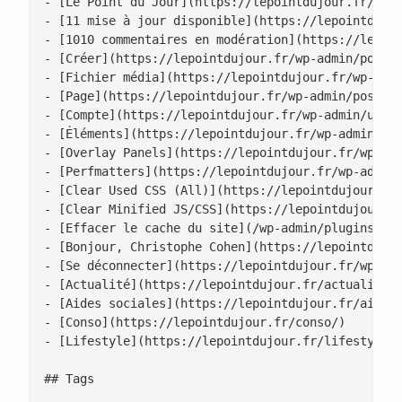
- [Le Point du Jour](https://lepointdujour.fr/)

- [11 mise à jour disponible](https://lepointdujou
- [1010 commentaires en modération](https://lepoin
- [Créer](https://lepointdujour.fr/wp-admin/post-n
- [Fichier média](https://lepointdujour.fr/wp-admi
- [Page](https://lepointdujour.fr/wp-admin/post-ne
- [Compte](https://lepointdujour.fr/wp-admin/user-
- [Éléments](https://lepointdujour.fr/wp-admin/edi
- [Overlay Panels](https://lepointdujour.fr/wp-adm
- [Perfmatters](https://lepointdujour.fr/wp-admin/
- [Clear Used CSS (All)](https://lepointdujour.fr/
- [Clear Minified JS/CSS](https://lepointdujour.fr
- [Effacer le cache du site](/wp-admin/plugins.php
- [Bonjour, Christophe Cohen](https://lepointdujou
- [Se déconnecter](https://lepointdujour.fr/wp-log
- [Actualité](https://lepointdujour.fr/actualite/)
- [Aides sociales](https://lepointdujour.fr/aides-
- [Conso](https://lepointdujour.fr/conso/)

- [Lifestyle](https://lepointdujour.fr/lifestyle/)
## Tags
