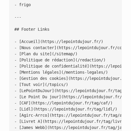
- frigo

---

## Footer Links

- [Accueil](https://lepointdujour.fr/)

- [Nous contacter](https://lepointdujour.fr/contac
- [Plan du site](/sitemap/)

- [Politique de rédaction](/redaction/)

- [Politique de confidentialité](https://lepointdu
- [Mentions légales](/mentions-legales/)

- [Gestion des cookies](https://lepointdujour.fr/g
- [Tout voir](/topics/)

- [LePointDuJour](https://lepointdujour.fr/tag/lep
- [Le Point Du jour](https://lepointdujour.fr/tag/
- [CAF](https://lepointdujour.fr/tag/caf/)

- [Lidl](https://lepointdujour.fr/tag/lidl/)

- [Agirc-Arrco](https://lepointdujour.fr/tag/agirc
- [Livret A](https://lepointdujour.fr/tag/livret-a
- [James Webb](https://lepointdujour.fr/tag/james-