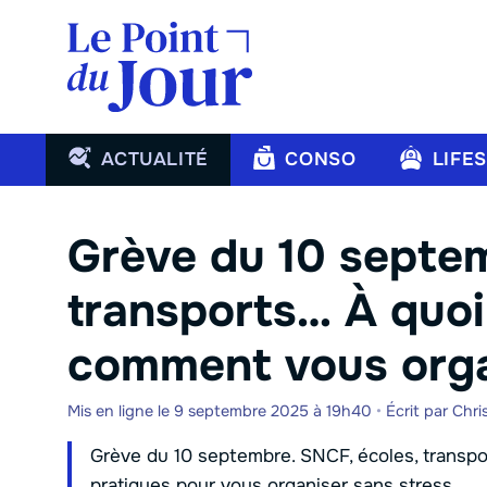
Aller
au
contenu
ACTUALITÉ
CONSO
LIFE
Grève du 10 septem
transports… À quoi
comment vous orga
Mis en ligne le 9 septembre 2025 à 19h40
•
Écrit par
Chri
Grève du 10 septembre. SNCF, écoles, transpor
pratiques pour vous organiser sans stress.