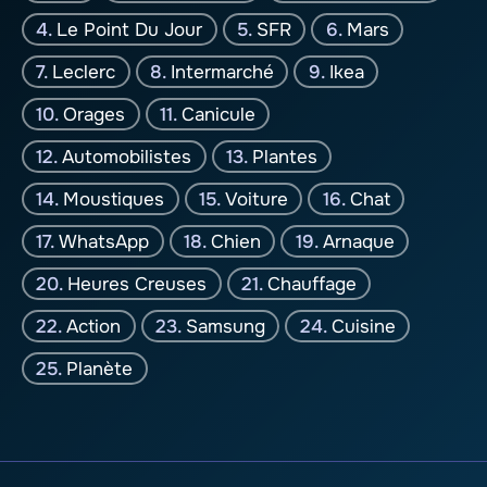
Le Point Du Jour
SFR
Mars
Leclerc
Intermarché
Ikea
Orages
Canicule
Automobilistes
Plantes
Moustiques
Voiture
Chat
WhatsApp
Chien
Arnaque
Heures Creuses
Chauffage
Action
Samsung
Cuisine
Planète