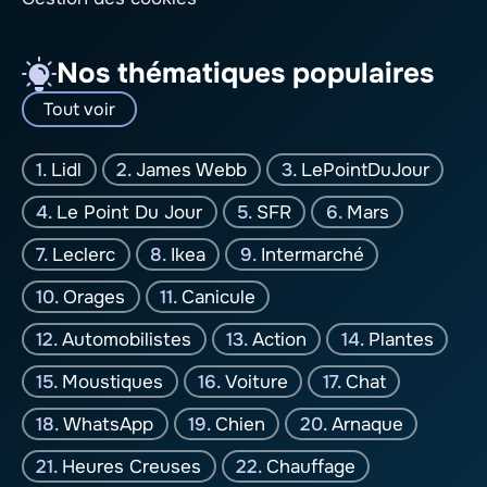
Nos thématiques populaires
Tout voir
Lidl
James Webb
LePointDuJour
Le Point Du Jour
SFR
Mars
Leclerc
Ikea
Intermarché
Orages
Canicule
Automobilistes
Action
Plantes
Moustiques
Voiture
Chat
WhatsApp
Chien
Arnaque
Heures Creuses
Chauffage