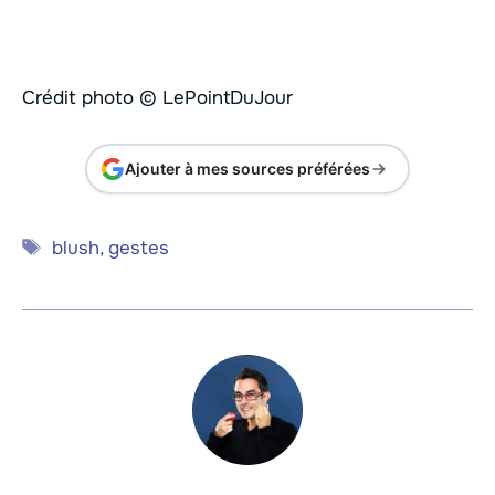
Crédit photo © LePointDuJour
Ajouter à mes sources préférées
Étiquettes
blush
,
gestes