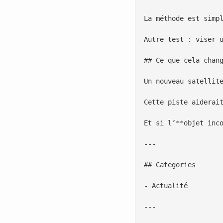
La méthode est simp
Autre test : viser 
## Ce que cela chang
Un nouveau satellit
Cette piste aiderai
Et si l’**objet inc
---

## Categories

- Actualité

---
