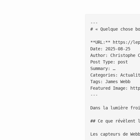
---

# « Quelque chose bo
**URL:** https://le
Date: 2025-08-25

Author: Christophe C
Post Type: post

Summary: …

Categories: Actualit
Tags: James Webb

Featured Image: htt
---

Dans la lumière fro
## Ce que révèlent l
Les capteurs de Web