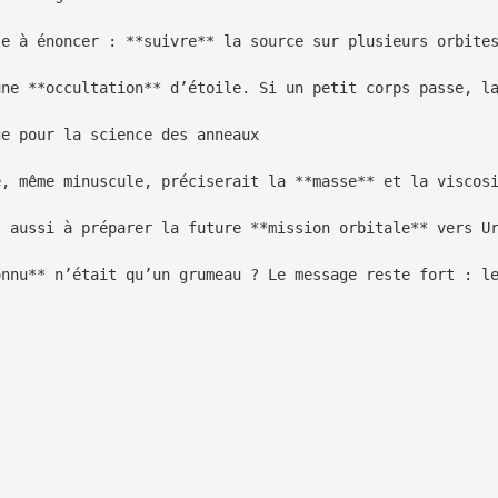
le à énoncer : **suivre** la source sur plusieurs orbites
une **occultation** d’étoile. Si un petit corps passe, la
e pour la science des anneaux

e, même minuscule, préciserait la **masse** et la viscosi
t aussi à préparer la future **mission orbitale** vers Ur
onnu** n’était qu’un grumeau ? Le message reste fort : le