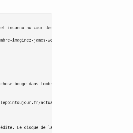
et inconnu au cœur des anneaux d’Uranus

mbre-imaginez-james-webb-detectant-un-objet-inconnu-au-c
chose-bouge-dans-lombre-imaginez-James-Webb-detectant-un
lepointdujour.fr/actualite/4756-selon-60-millions-4-less
édite. Le disque de la planète s’assombrit dans des band