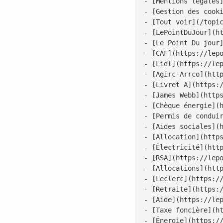
- [Mentions légales]
- [Gestion des cooki
- [Tout voir](/topic
- [LePointDuJour](ht
- [Le Point Du jour]
- [CAF](https://lepo
- [Lidl](https://lep
- [Agirc-Arrco](http
- [Livret A](https:/
- [James Webb](https
- [Chèque énergie](h
- [Permis de conduir
- [Aides sociales](h
- [Allocation](https
- [Électricité](http
- [RSA](https://lepo
- [Allocations](http
- [Leclerc](https://
- [Retraite](https:/
- [Aide](https://lep
- [Taxe foncière](ht
- [Énergie](https://