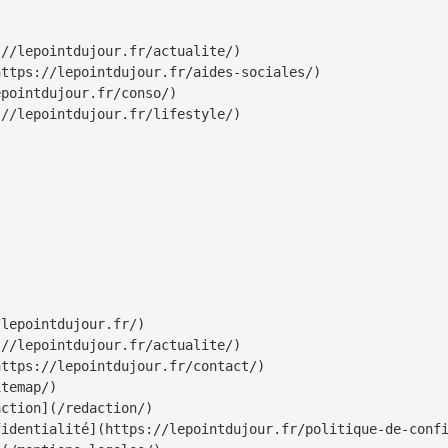
//lepointdujour.fr/actualite/)

ttps://lepointdujour.fr/aides-sociales/)

pointdujour.fr/conso/)

//lepointdujour.fr/lifestyle/)

lepointdujour.fr/)

//lepointdujour.fr/actualite/)

ttps://lepointdujour.fr/contact/)

temap/)

ction](/redaction/)

identialité](https://lepointdujour.fr/politique-de-confi