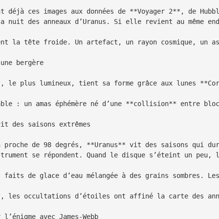
nt déjà ces images aux données de **Voyager 2**, de Hubbl
a nuit des anneaux d’Uranus. Si elle revient au même end
ent la tête froide. Un artefact, un rayon cosmique, un as
une bergère

*, le plus lumineux, tient sa forme grâce aux lunes **Cor
able : un amas éphémère né d’une **collision** entre bloc
it des saisons extrêmes

n proche de 98 degrés, **Uranus** vit des saisons qui dur
trument se répondent. Quand le disque s’éteint un peu, l
t faits de glace d’eau mélangée à des grains sombres. Les
*, les occultations d’étoiles ont affiné la carte des ann
 l’énigme avec James-Webb
