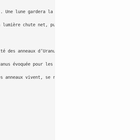
. Une lune gardera la même phase par rapport à l’anneau 
 lumière chute net, puis remonte. Des réseaux d’observat
té des anneaux d’Uranus. Les modèles de bergers d’anneau
anus évoquée pour les années 2030. Connaître la densité 
s anneaux vivent, se refont et se dissipent. Poussières,