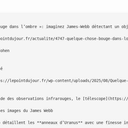
uge dans l’ombre »: imaginez James-Webb détectant un obj
pointdujour.fr/actualite/4747-quelque-chose-bouge-dans-lo
ohen

é

ps://lepointdujour.fr/wp-content/uploads/2025/08/Quelque-
ide des observations infrarouges, le [télescope](https://
es images du James Webb

b détaillent les **anneaux d’Uranus** avec une finesse in