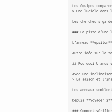
Les équipes compare
> Une luciole dans l
Les chercheurs gard
### La piste d’une l
L’anneau **epsilon*
Autre idée sur la t
## Pourquoi Uranus v
Avec une inclinaiso
> La saison et l’ins
Les anneaux semblen
Depuis **Voyager 2*
### Comment vérifier