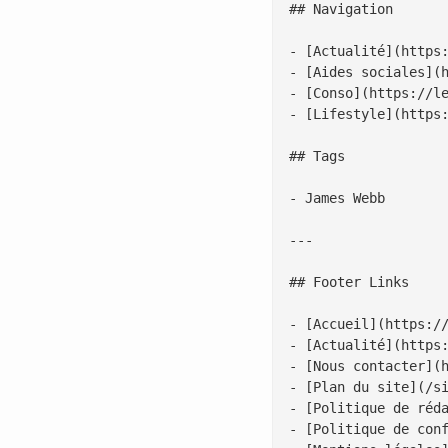
## Navigation

- [Actualité](https:
- [Aides sociales](h
- [Conso](https://le
- [Lifestyle](https:
## Tags

- James Webb

---

## Footer Links

- [Accueil](https://
- [Actualité](https:
- [Nous contacter](h
- [Plan du site](/si
- [Politique de réda
- [Politique de conf