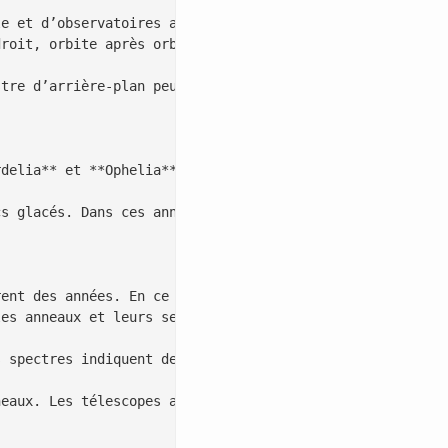
e et d’observatoires au sol. Rien n’aligne, à ce stade, 
roit, orbite après orbite, nous tiendrons une nouvelle v
tre d’arrière-plan peuvent tromper. Mais la coïncidence 
delia** et **Ophelia**. Une minuscule lune bergère, enco
s glacés. Dans ces anneaux sombres, les chocs broient la
ent des années. En ce moment, la géométrie offre un angl
es anneaux et leurs secrets s’allument.

 spectres indiquent des signatures de **glace** et de po
eaux. Les télescopes au sol et Hubble ont suivi les arcs