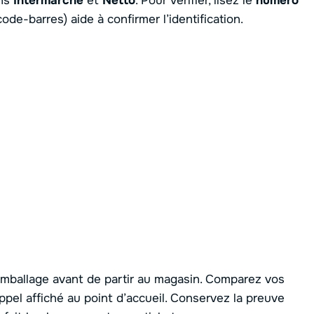
ns
Intermarché
et
Netto
. Pour vérifier, lisez le
numéro
ode-barres) aide à confirmer l’identification.
emballage avant de partir au magasin. Comparez vos
ppel affiché au point d’accueil. Conservez la preuve