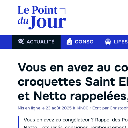
Aller
au
contenu
ACTUALITÉ
CONSO
LIFE
Vous en avez au c
croquettes Saint E
et Netto rappelées,
Mis en ligne le 23 août 2025 à 14h00
•
Écrit par
Christop
Vous en avez au congélateur ? Rappel des Po
Netto. Lots visés, consignes, remboursement.