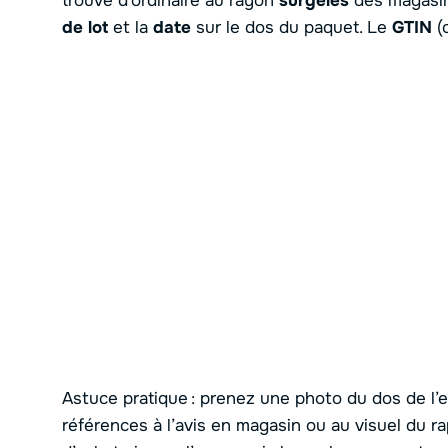
trouve d’ordinaire au rayon
surgelés
des magasi
de lot
et la
date
sur le dos du paquet. Le
GTIN
(c
Astuce pratique : prenez une photo du dos de l’
références à l’avis en magasin ou au visuel du ra