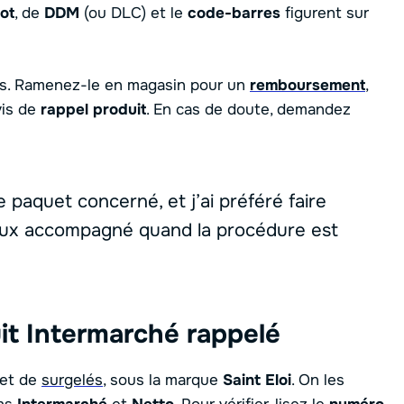
lot
, de
DDM
(ou DLC) et le
code-barres
figurent sur
as. Ramenez-le en magasin pour un
remboursement
,
vis de
rappel produit
. En cas de doute, demandez
le paquet concerné, et j’ai préféré faire
eux accompagné quand la procédure est
it Intermarché rappelé
het de
surgelés
, sous la marque
Saint Eloi
. On les