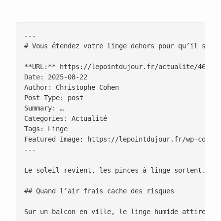
---

# Vous étendez votre linge dehors pour qu’il sente
**URL:** https://lepointdujour.fr/actualite/4685-v
Date: 2025-08-22

Author: Christophe Cohen

Post Type: post

Summary: …

Categories: Actualité

Tags: Linge

Featured Image: https://lepointdujour.fr/wp-conten
---

Le soleil revient, les pinces à linge sortent. Sé
## Quand l’air frais cache des risques

Sur un balcon en ville, le linge humide attire les