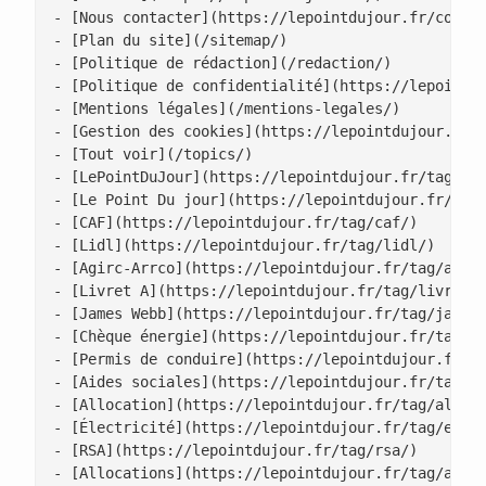
- [Nous contacter](https://lepointdujour.fr/contac
- [Plan du site](/sitemap/)

- [Politique de rédaction](/redaction/)

- [Politique de confidentialité](https://lepointdu
- [Mentions légales](/mentions-legales/)

- [Gestion des cookies](https://lepointdujour.fr/g
- [Tout voir](/topics/)

- [LePointDuJour](https://lepointdujour.fr/tag/lep
- [Le Point Du jour](https://lepointdujour.fr/tag/
- [CAF](https://lepointdujour.fr/tag/caf/)

- [Lidl](https://lepointdujour.fr/tag/lidl/)

- [Agirc-Arrco](https://lepointdujour.fr/tag/agirc
- [Livret A](https://lepointdujour.fr/tag/livret-a
- [James Webb](https://lepointdujour.fr/tag/james-
- [Chèque énergie](https://lepointdujour.fr/tag/ch
- [Permis de conduire](https://lepointdujour.fr/ta
- [Aides sociales](https://lepointdujour.fr/tag/ai
- [Allocation](https://lepointdujour.fr/tag/alloca
- [Électricité](https://lepointdujour.fr/tag/elect
- [RSA](https://lepointdujour.fr/tag/rsa/)

- [Allocations](https://lepointdujour.fr/tag/alloc