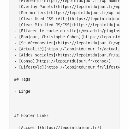
- [Éléments](https://lepointdujour.fr/wp-admin/edi
- [Overlay Panels](https://lepointdujour.fr/wp-adm
- [Perfmatters](https://lepointdujour.fr/wp-admin/
- [Clear Used CSS (All)](https://lepointdujour.fr/
- [Clear Minified JS/CSS](https://lepointdujour.fr
- [Effacer le cache du site](/wp-admin/plugins.php
- [Bonjour, Christophe Cohen](https://lepointdujou
- [Se déconnecter](https://lepointdujour.fr/wp-log
- [Actualité](https://lepointdujour.fr/actualite/)
- [Aides sociales](https://lepointdujour.fr/aides-
- [Conso](https://lepointdujour.fr/conso/)

- [Lifestyle](https://lepointdujour.fr/lifestyle/)
## Tags

- Linge

---

## Footer Links

- [Accueil](https://lepointdujour.fr/)
