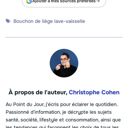
Ajouter à mes sources préférées
Étiquettes
Bouchon de liège lave-vaisselle
À propos de l'auteur,
Christophe Cohen
Au Point du Jour, j'écris pour éclairer le quotidien.
Passionné d’information, je décrypte les sujets
santé, société, lifestyle et consommation, ainsi que
les tendances qui façonnent les choix de tous les