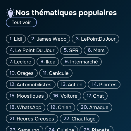
Nos thématiques populaires
Tout voir
Lidl
James Webb
LePointDuJour
Le Point Du Jour
SFR
Mars
Leclerc
Ikea
Intermarché
Orages
Canicule
Automobilistes
Action
Plantes
Moustiques
Voiture
Chat
WhatsApp
Chien
Arnaque
Heures Creuses
Chauffage
Samsung
Cuisine
Planète