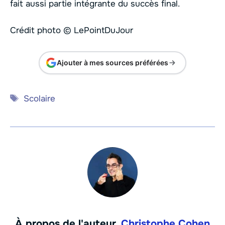
fait aussi partie intégrante du succès final.
Crédit photo © LePointDuJour
Ajouter à mes sources préférées
Étiquettes
Scolaire
À propos de l'auteur,
Christophe Cohen