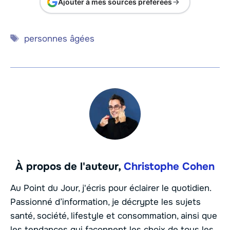
Ajouter à mes sources préférées
Étiquettes
personnes âgées
À propos de l'auteur,
Christophe Cohen
Au Point du Jour, j'écris pour éclairer le quotidien.
Passionné d’information, je décrypte les sujets
santé, société, lifestyle et consommation, ainsi que
les tendances qui façonnent les choix de tous les