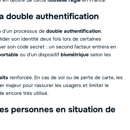
se en œuvre de cette
nouvelle règle
en France.
a double authentification
on d’un processus de
double authentification
.
ider son identité deux fois lors de certaines
oser son code secret : un second facteur entrera en
portable
ou d’un dispositif
biométrique
selon les
aits
renforcée. En cas de vol ou de perte de carte, les
er majeur pour rassurer les usagers et limiter le
de encore très utilisé.
les personnes en situation de