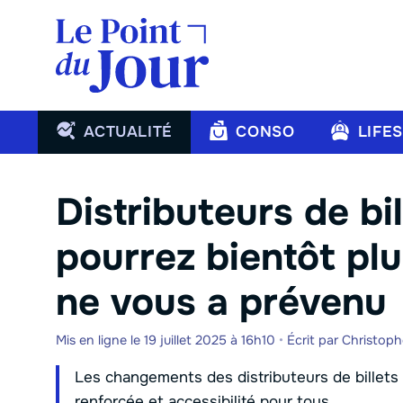
Aller
au
contenu
ACTUALITÉ
CONSO
LIFE
Distributeurs de bi
pourrez bientôt plu
ne vous a prévenu
Mis en ligne le 19 juillet 2025 à 16h10
•
Écrit par
Christop
Les changements des distributeurs de billets e
renforcée et accessibilité pour tous.