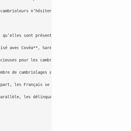
cambrioleurs n’hésitent plus à se faire passer pour de f
 qu’elles sont présentes »,* détaille-t-il. Malgré ces m
isé avec Covéa**, Saretec et Verisure, 85,4 % des cambri
cieuses pour les cambrioleurs. **Une simple poubelle** o
mbre de cambriolages a **reculé de 8,1 %** entre avril 2
part, les Français se disent mieux équipés, car les alar
arallèle, les délinquants se tournent vers d’autres form