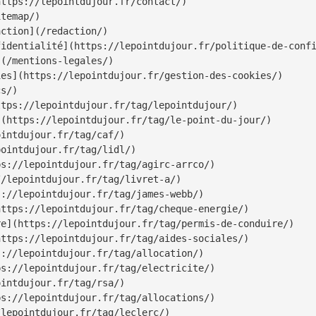
ttps://lepointdujour.fr/contact/)

temap/)

ction](/redaction/)

identialité](https://lepointdujour.fr/politique-de-confi
(/mentions-legales/)

es](https://lepointdujour.fr/gestion-des-cookies/)

s/)

tps://lepointdujour.fr/tag/lepointdujour/)

(https://lepointdujour.fr/tag/le-point-du-jour/)

intdujour.fr/tag/caf/)

ointdujour.fr/tag/lidl/)

s://lepointdujour.fr/tag/agirc-arrco/)

/lepointdujour.fr/tag/livret-a/)

://lepointdujour.fr/tag/james-webb/)

ttps://lepointdujour.fr/tag/cheque-energie/)

e](https://lepointdujour.fr/tag/permis-de-conduire/)

ttps://lepointdujour.fr/tag/aides-sociales/)

://lepointdujour.fr/tag/allocation/)

s://lepointdujour.fr/tag/electricite/)

intdujour.fr/tag/rsa/)

s://lepointdujour.fr/tag/allocations/)

lepointdujour.fr/tag/leclerc/)
