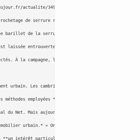
ujour.fr/actualite/3492-ces-maisons-sont-ciblees-en-prio
rochetage de serrure reste fréquente, tout comme le **fo
e barillet de la serrure **pour ouvrir facilement. **En 
st laissée entrouverte **ou mal verrouillée**. De plus e
ctés. À la campagne, les vols ont lieu **surtout en** **
ent urbain. Les cambrioleurs agissent souvent **en équip
s méthodes employées **par les cambrioleurs**. Pendant d
al du Net. Mais aujourd’hui, une technique plus discrète
mobilier urbain.* « On en trouve sur des poteaux électri
 **un intérêt particulier.** Lorsqu’il en aperçoit, le g