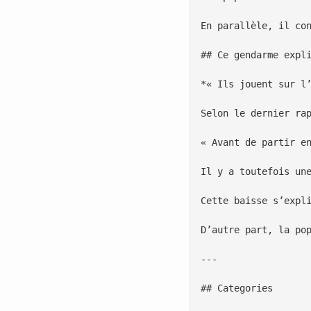
En parallèle, il co
## Ce gendarme expli
*« Ils jouent sur l
Selon le dernier ra
« Avant de partir e
Il y a toutefois un
Cette baisse s’expl
D’autre part, la po
---

## Categories
