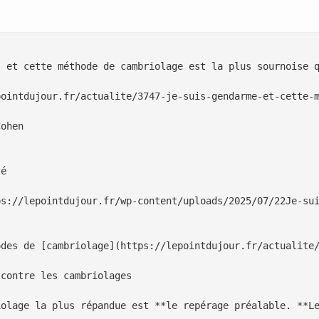
 et cette méthode de cambriolage est la plus sournoise q
pointdujour.fr/actualite/3747-je-suis-gendarme-et-cette-m
ohen

é

ps://lepointdujour.fr/wp-content/uploads/2025/07/22Je-sui
odes de [cambriolage](https://lepointdujour.fr/actualite/
contre les cambriolages

iolage la plus répandue est **le repérage préalable. **Le