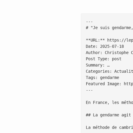
---

# "Je suis gendarme,
**URL:** https://le
Date: 2025-07-18

Author: Christophe C
Post Type: post

Summary: …

Categories: Actualit
Tags: gendarme

Featured Image: htt
---

En France, les méth
## La gendarme agit 
La méthode de cambr