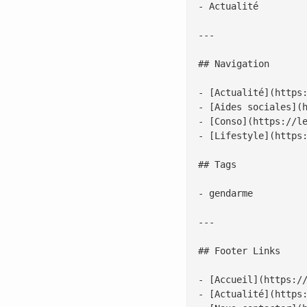
- Actualité

---

## Navigation

- [Actualité](https:
- [Aides sociales](h
- [Conso](https://le
- [Lifestyle](https:
## Tags

- gendarme

---

## Footer Links

- [Accueil](https://
- [Actualité](https: