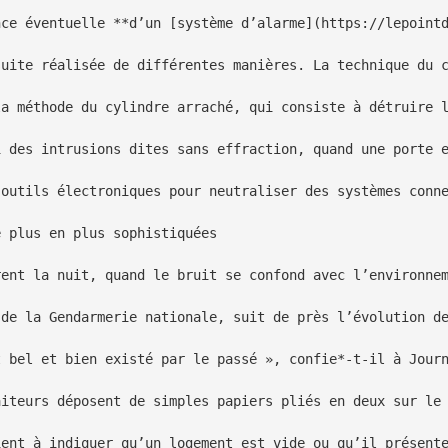
nce éventuelle **d’un [système d’alarme](https://lepointd
suite réalisée de différentes manières. La technique du c
la méthode du cylindre arraché, qui consiste à détruire l
i des intrusions dites sans effraction, quand une porte e
’outils électroniques pour neutraliser des systèmes conne
 plus en plus sophistiquées

rent la nuit, quand le bruit se confond avec l’environnem
 de la Gendarmerie nationale, suit de près l’évolution de
t bel et bien existé par le passé », confie*-t-il à Journ
aiteurs déposent de simples papiers pliés en deux sur le 
ient à indiquer qu’un logement est vide ou qu’il présente