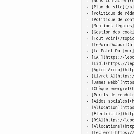
- [Nous contacter](h
- [Plan du site](/si
- [Politique de réda
- [Politique de conf
- [Mentions légales]
- [Gestion des cooki
- [Tout voir](/topic
- [LePointDuJour](ht
- [Le Point Du jour]
- [CAF](https://lepo
- [Lidl](https://lep
- [Agirc-Arrco](http
- [Livret A](https:/
- [James Webb](https
- [Chèque énergie](h
- [Permis de conduir
- [Aides sociales](h
- [Allocation](https
- [Électricité](http
- [RSA](https://lepo
- [Allocations](http
- [Leclerc](https://