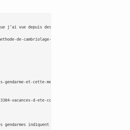
ue j’ai vue depuis des années"

ethode-de-cambriolage-est-la-plus-sournoise-que-j-ai-vue
s-gendarme-et-cette-methode-de-cambriolage-est-la-plus-s
3384-vacances-d-ete-comment-limiter-les-cambriolages-en-
s gendarmes indiquent que les [cambrioleurs](https://lep