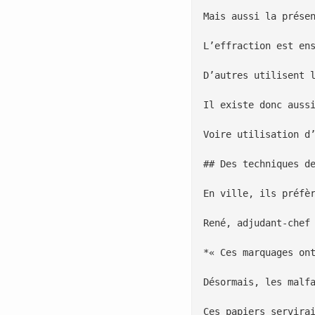
Mais aussi la prése
L’effraction est en
D’autres utilisent 
Il existe donc auss
Voire utilisation d
## Des techniques de
En ville, ils préfè
René, adjudant-chef
*« Ces marquages on
Désormais, les malf
Ces papiers servira