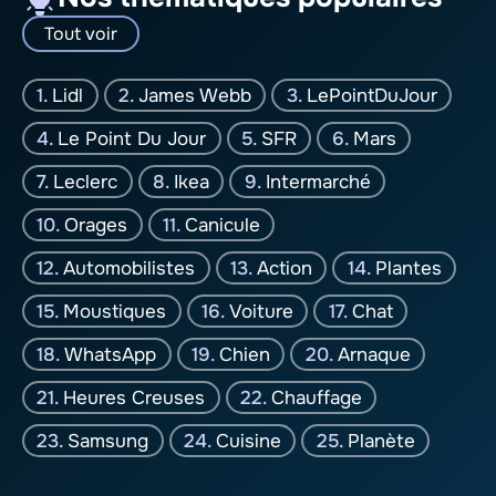
Tout voir
Lidl
James Webb
LePointDuJour
Le Point Du Jour
SFR
Mars
Leclerc
Ikea
Intermarché
Orages
Canicule
Automobilistes
Action
Plantes
Moustiques
Voiture
Chat
WhatsApp
Chien
Arnaque
Heures Creuses
Chauffage
Samsung
Cuisine
Planète