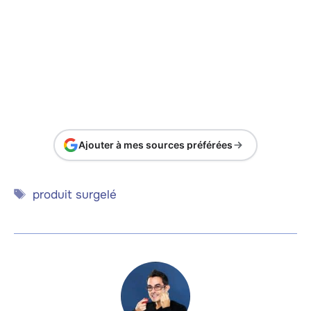
Ajouter à mes sources préférées
Étiquettes
produit surgelé