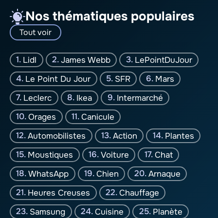
Nos thématiques populaires
Tout voir
Lidl
James Webb
LePointDuJour
Le Point Du Jour
SFR
Mars
Leclerc
Ikea
Intermarché
Orages
Canicule
Automobilistes
Action
Plantes
Moustiques
Voiture
Chat
WhatsApp
Chien
Arnaque
Heures Creuses
Chauffage
Samsung
Cuisine
Planète