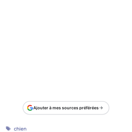
Ajouter à mes sources préférées
Étiquettes
chien