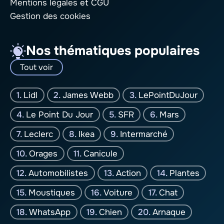
Mentions légales
et CGU
Gestion des cookies
Nos thématiques populaires
Tout voir
Lidl
James Webb
LePointDuJour
Le Point Du Jour
SFR
Mars
Leclerc
Ikea
Intermarché
Orages
Canicule
Automobilistes
Action
Plantes
Moustiques
Voiture
Chat
WhatsApp
Chien
Arnaque