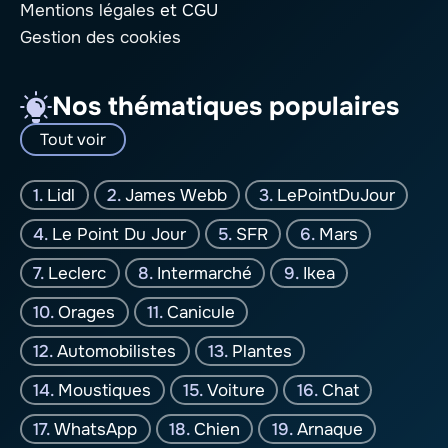
Mentions légales
et CGU
Gestion des cookies
Nos thématiques populaires
Tout voir
Lidl
James Webb
LePointDuJour
Le Point Du Jour
SFR
Mars
Leclerc
Intermarché
Ikea
Orages
Canicule
Automobilistes
Plantes
Moustiques
Voiture
Chat
WhatsApp
Chien
Arnaque