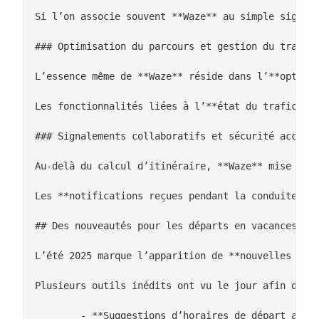
Si l’on associe souvent **Waze** au simple signale
### Optimisation du parcours et gestion du trafic

L’essence même de **Waze** réside dans l’**optimis
Les fonctionnalités liées à l’**état du trafic** p
### Signalements collaboratifs et sécurité accrue

Au-delà du calcul d’itinéraire, **Waze** mise sur 
Les **notifications reçues pendant la conduite** t
## Des nouveautés pour les départs en vacances

L’été 2025 marque l’apparition de **nouvelles fonc
Plusieurs outils inédits ont vu le jour afin de si
 	- **Suggestions d’horaires de départ adaptés** aux conditions de circulation
