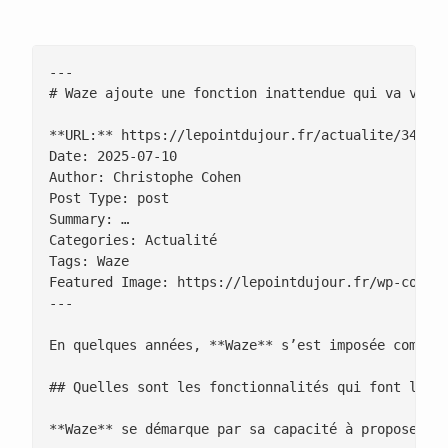
---

# Waze ajoute une fonction inattendue qui va vous 
**URL:** https://lepointdujour.fr/actualite/3444-w
Date: 2025-07-10

Author: Christophe Cohen

Post Type: post

Summary: …

Categories: Actualité

Tags: Waze

Featured Image: https://lepointdujour.fr/wp-conten
---

En quelques années, **Waze** s’est imposée comme 
## Quelles sont les fonctionnalités qui font le su
**Waze** se démarque par sa capacité à proposer en