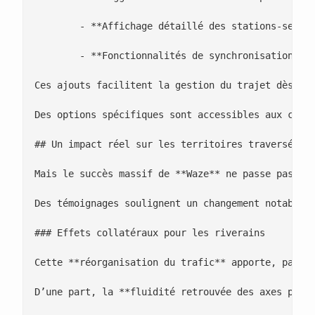
 	- **Affichage détaillé des stations-services** et aires de repos sur l’itinéraire

 	- **Fonctionnalités de synchronisation** avec certains modèles de voitures compatibles pour améliorer le confort de navigation

Ces ajouts facilitent la gestion du trajet dès l’é
Des options spécifiques sont accessibles aux condu
## Un impact réel sur les territoires traversés

Mais le succès massif de **Waze** ne passe pas san
Des témoignages soulignent un changement notable :
### Effets collatéraux pour les riverains

Cette **réorganisation du trafic** apporte, par r
D’une part, la **fluidité retrouvée des axes princ