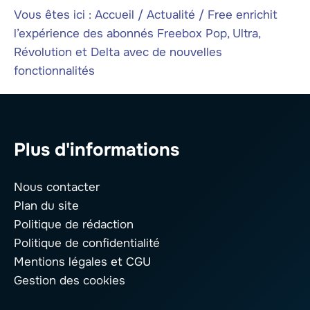
Vous êtes ici :
Accueil
/
Actualité
/
Free enrichit
l’expérience des abonnés Freebox Pop, Ultra,
Révolution et Delta avec de nouvelles
fonctionnalités
Plus d'informations
Nous contacter
Plan du site
Politique de rédaction
Politique de confidentialité
Mentions légales
et CGU
Gestion des cookies