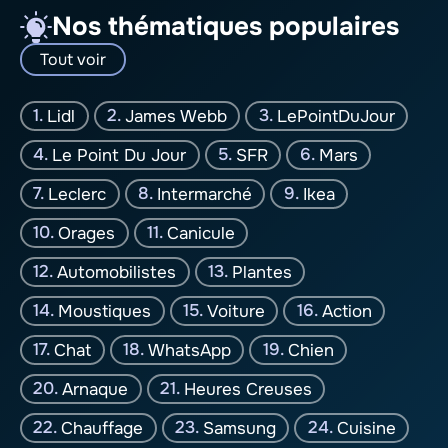
Nos thématiques populaires
Tout voir
Lidl
James Webb
LePointDuJour
Le Point Du Jour
SFR
Mars
Leclerc
Intermarché
Ikea
Orages
Canicule
Automobilistes
Plantes
Moustiques
Voiture
Action
Chat
WhatsApp
Chien
Arnaque
Heures Creuses
Chauffage
Samsung
Cuisine