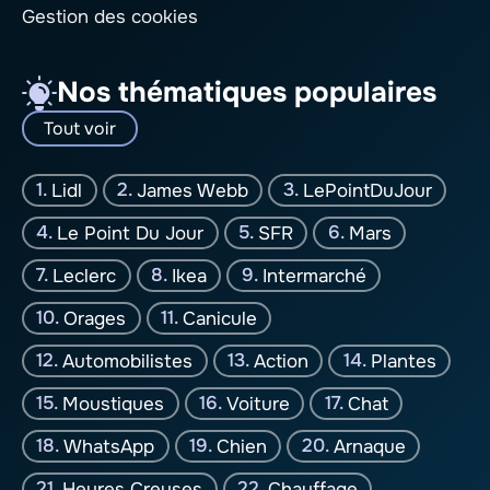
Gestion des cookies
Nos thématiques populaires
Tout voir
Lidl
James Webb
LePointDuJour
Le Point Du Jour
SFR
Mars
Leclerc
Ikea
Intermarché
Orages
Canicule
Automobilistes
Action
Plantes
Moustiques
Voiture
Chat
WhatsApp
Chien
Arnaque
Heures Creuses
Chauffage