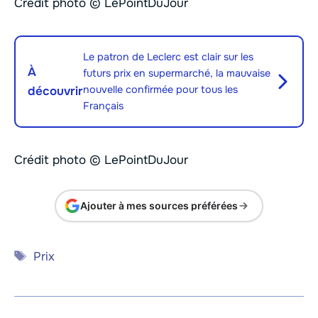
Crédit photo © LePointDuJour
Le patron de Leclerc est clair sur les
À
futurs prix en supermarché, la mauvaise
nouvelle confirmée pour tous les
découvrir
Français
Crédit photo © LePointDuJour
Ajouter à mes sources préférées
Étiquettes
Prix