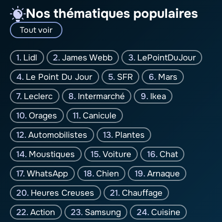
Nos thématiques populaires
Tout voir
Lidl
James Webb
LePointDuJour
Le Point Du Jour
SFR
Mars
Leclerc
Intermarché
Ikea
Orages
Canicule
Automobilistes
Plantes
Moustiques
Voiture
Chat
WhatsApp
Chien
Arnaque
Heures Creuses
Chauffage
Action
Samsung
Cuisine