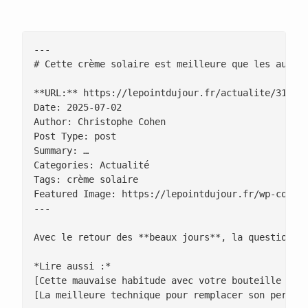
---

# Cette crème solaire est meilleure que les autres
**URL:** https://lepointdujour.fr/actualite/3108-c
Date: 2025-07-02

Author: Christophe Cohen

Post Type: post

Summary: …

Categories: Actualité

Tags: crème solaire

Featured Image: https://lepointdujour.fr/wp-conten
---

Avec le retour des **beaux jours**, la question d
*Lire aussi :*

[Cette mauvaise habitude avec votre bouteille de l
[La meilleure technique pour remplacer son permis 