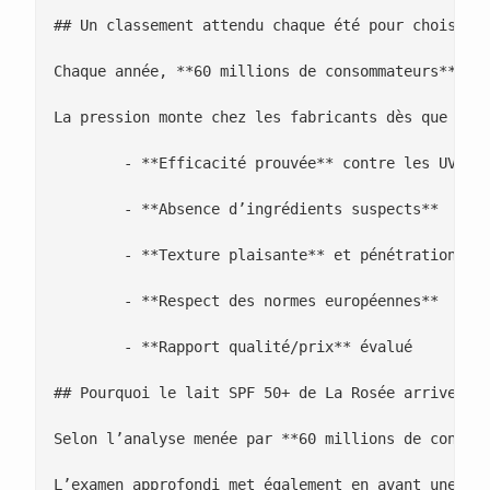
## Un classement attendu chaque été pour choisir s
Chaque année, **60 millions de consommateurs** pa
La pression monte chez les fabricants dès que la *
 	- **Efficacité prouvée** contre les UVA et UVB

 	- **Absence d’ingrédients suspects**

 	- **Texture plaisante** et pénétration rapide

 	- **Respect des normes européennes**

 	- **Rapport qualité/prix** évalué

## Pourquoi le lait SPF 50+ de La Rosée arrive-t-i
Selon l’analyse menée par **60 millions de consom
L’examen approfondi met également en avant une **c