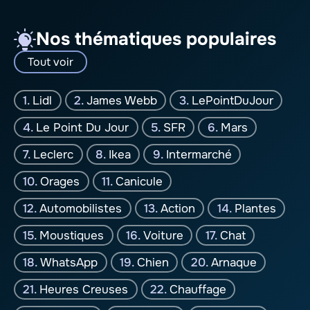
Nos thématiques populaires
Tout voir
Lidl
James Webb
LePointDuJour
Le Point Du Jour
SFR
Mars
Leclerc
Ikea
Intermarché
Orages
Canicule
Automobilistes
Action
Plantes
Moustiques
Voiture
Chat
WhatsApp
Chien
Arnaque
Heures Creuses
Chauffage