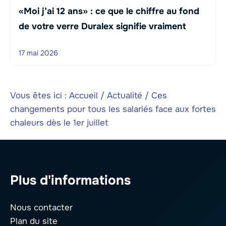
«Moi j’ai 12 ans» : ce que le chiffre au fond
de votre verre Duralex signifie vraiment
17 mai 2026
Vous êtes ici :
Accueil
/
Actualité
/
Ces
changements pour tous les salariés face aux fortes
chaleurs dès le 1er juillet
Plus d'informations
Nous contacter
Plan du site