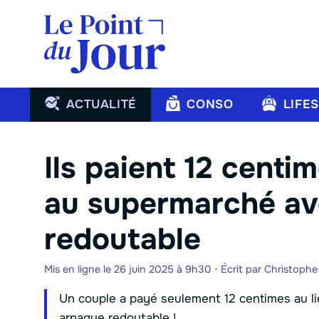
Aller
au
contenu
ACTUALITÉ
CONSO
LIFE
Ils paient 12 centi
au supermarché av
redoutable
Mis en ligne le 26 juin 2025 à 9h30
•
Écrit par
Christoph
Un couple a payé seulement 12 centimes au l
arnaque redoutable !