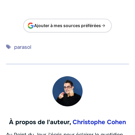
Ajouter à mes sources préférées
Étiquettes
parasol
À propos de l'auteur,
Christophe Cohen
Au Point du Jour, j'écris pour éclairer le quotidien.