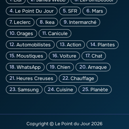
Le Point Du Jour
SFR
Mars
Leclerc
Ikea
Intermarché
Orages
Canicule
Automobilistes
Action
Plantes
Moustiques
Voiture
Chat
WhatsApp
Chien
Arnaque
Heures Creuses
Chauffage
Samsung
Cuisine
Planète
Copyright © Le Point du Jour 2026