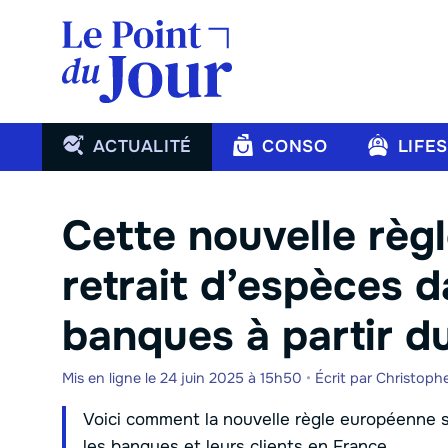
Aller
au
contenu
ACTUALITÉ
CONSO
LIFE
Cette nouvelle règl
retrait d’espèces d
banques à partir du
Mis en ligne le 24 juin 2025 à 15h50
•
Écrit par
Christoph
Voici comment la nouvelle règle européenne sur
les banques et leurs clients en France.