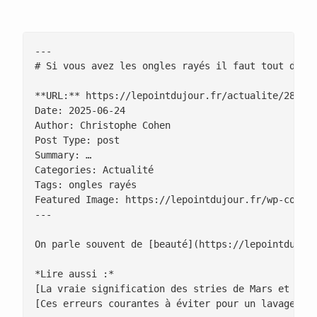
---

# Si vous avez les ongles rayés il faut tout de su
**URL:** https://lepointdujour.fr/actualite/2825-s
Date: 2025-06-24

Author: Christophe Cohen

Post Type: post

Summary: …

Categories: Actualité

Tags: ongles rayés

Featured Image: https://lepointdujour.fr/wp-conten
---

On parle souvent de [beauté](https://lepointdujou
*Lire aussi :*

[La vraie signification des stries de Mars et ça n
[Ces erreurs courantes à éviter pour un lavage de 