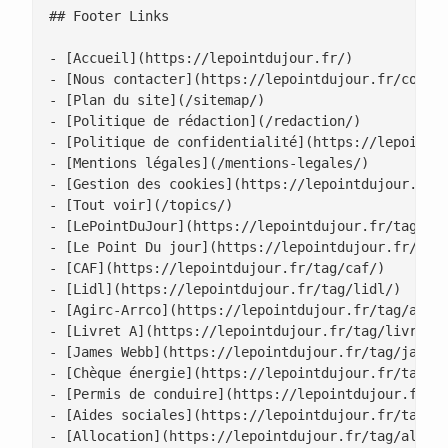
## Footer Links

- [Accueil](https://lepointdujour.fr/)

- [Nous contacter](https://lepointdujour.fr/contac
- [Plan du site](/sitemap/)

- [Politique de rédaction](/redaction/)

- [Politique de confidentialité](https://lepointdu
- [Mentions légales](/mentions-legales/)

- [Gestion des cookies](https://lepointdujour.fr/g
- [Tout voir](/topics/)

- [LePointDuJour](https://lepointdujour.fr/tag/lep
- [Le Point Du jour](https://lepointdujour.fr/tag/
- [CAF](https://lepointdujour.fr/tag/caf/)

- [Lidl](https://lepointdujour.fr/tag/lidl/)

- [Agirc-Arrco](https://lepointdujour.fr/tag/agirc
- [Livret A](https://lepointdujour.fr/tag/livret-a
- [James Webb](https://lepointdujour.fr/tag/james-
- [Chèque énergie](https://lepointdujour.fr/tag/ch
- [Permis de conduire](https://lepointdujour.fr/ta
- [Aides sociales](https://lepointdujour.fr/tag/ai
- [Allocation](https://lepointdujour.fr/tag/alloca