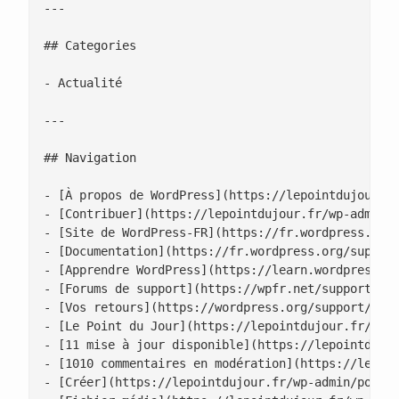
---

## Categories

- Actualité

---

## Navigation

- [À propos de WordPress](https://lepointdujour.fr
- [Contribuer](https://lepointdujour.fr/wp-admin/c
- [Site de WordPress-FR](https://fr.wordpress.org/
- [Documentation](https://fr.wordpress.org/support
- [Apprendre WordPress](https://learn.wordpress.or
- [Forums de support](https://wpfr.net/support)

- [Vos retours](https://wordpress.org/support/foru
- [Le Point du Jour](https://lepointdujour.fr/)

- [11 mise à jour disponible](https://lepointdujou
- [1010 commentaires en modération](https://lepoin
- [Créer](https://lepointdujour.fr/wp-admin/post-n