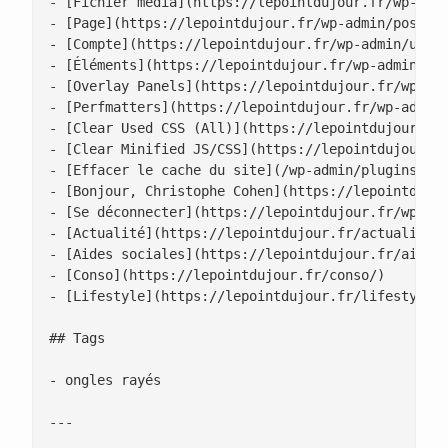
- [Fichier média](https://lepointdujour.fr/wp-admi
- [Page](https://lepointdujour.fr/wp-admin/post-ne
- [Compte](https://lepointdujour.fr/wp-admin/user-
- [Éléments](https://lepointdujour.fr/wp-admin/edi
- [Overlay Panels](https://lepointdujour.fr/wp-adm
- [Perfmatters](https://lepointdujour.fr/wp-admin/
- [Clear Used CSS (All)](https://lepointdujour.fr/
- [Clear Minified JS/CSS](https://lepointdujour.fr
- [Effacer le cache du site](/wp-admin/plugins.php
- [Bonjour, Christophe Cohen](https://lepointdujou
- [Se déconnecter](https://lepointdujour.fr/wp-log
- [Actualité](https://lepointdujour.fr/actualite/)
- [Aides sociales](https://lepointdujour.fr/aides-
- [Conso](https://lepointdujour.fr/conso/)

- [Lifestyle](https://lepointdujour.fr/lifestyle/)
## Tags

- ongles rayés

---
