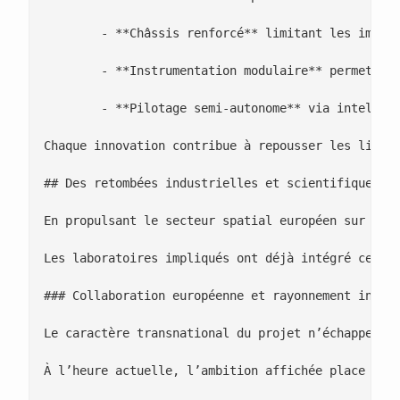
 	- **Châssis renforcé** limitant les impacts liés aux terrains accidentés

 	- **Instrumentation modulaire** permettant des adaptations rapides selon les besoins de mission

 	- **Pilotage semi-autonome** via intelligence artificielle embarquée

Chaque innovation contribue à repousser les limite
## Des retombées industrielles et scientifiques à 
En propulsant le secteur spatial européen sur le 
Les laboratoires impliqués ont déjà intégré certa
### Collaboration européenne et rayonnement intern
Le caractère transnational du projet n’échappe à p
À l’heure actuelle, l’ambition affichée place **Mo