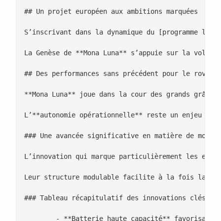
## Un projet européen aux ambitions marquées

S’inscrivant dans la dynamique du [programme luna
La Genèse de **Mona Luna** s’appuie sur la volonté
## Des performances sans précédent pour le rover M
**Mona Luna** joue dans la cour des grands grâce 
L’**autonomie opérationnelle** reste un enjeu cent
### Une avancée significative en matière de mobili
L’innovation qui marque particulièrement les espr
Leur structure modulable facilite à la fois la pro
### Tableau récapitulatif des innovations clés

 	- **Batterie haute capacité** favorisant l’endurance et la continuité du travail nocturne
