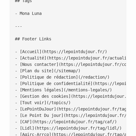
## Tags

- Mona Luna

---

## Footer Links

- [Accueil](https://lepointdujour.fr/)

- [Actualité](https://lepointdujour.fr/actualite/)
- [Nous contacter](https://lepointdujour.fr/contac
- [Plan du site](/sitemap/)

- [Politique de rédaction](/redaction/)

- [Politique de confidentialité](https://lepointdu
- [Mentions légales](/mentions-legales/)

- [Gestion des cookies](https://lepointdujour.fr/g
- [Tout voir](/topics/)

- [LePointDuJour](https://lepointdujour.fr/tag/lep
- [Le Point Du jour](https://lepointdujour.fr/tag/
- [CAF](https://lepointdujour.fr/tag/caf/)

- [Lidl](https://lepointdujour.fr/tag/lidl/)

- [Agirc-Arrco](https://lepointdujour.fr/tag/agirc