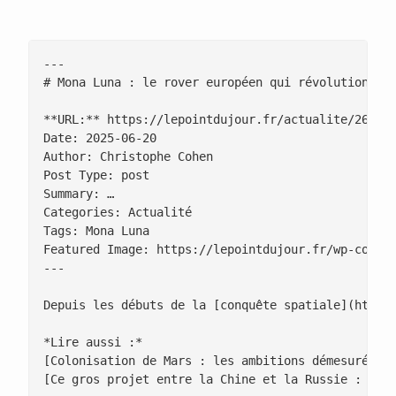
---

# Mona Luna : le rover européen qui révolutionne l
**URL:** https://lepointdujour.fr/actualite/2685-m
Date: 2025-06-20

Author: Christophe Cohen

Post Type: post

Summary: …

Categories: Actualité

Tags: Mona Luna

Featured Image: https://lepointdujour.fr/wp-conten
---

Depuis les débuts de la [conquête spatiale](https
*Lire aussi :*

[Colonisation de Mars : les ambitions démesurées d
[Ce gros projet entre la Chine et la Russie : un r