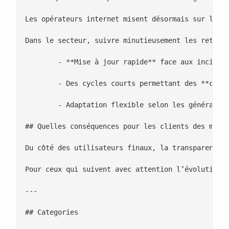
Les opérateurs internet misent désormais sur la **
Dans le secteur, suivre minutieusement les retour
 	- **Mise à jour rapide** face aux incidents signalés

 	- Des cycles courts permettant des **corrections quasi instantanées**

 	- Adaptation flexible selon les générations de **Freebox** en circulation

## Quelles conséquences pour les clients des modèl
Du côté des utilisateurs finaux, la transparence r
Pour ceux qui suivent avec attention l’évolution 
---

## Categories
