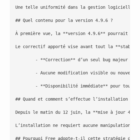
Une telle uniformité dans la gestion logicielle f
## Quel contenu pour la version 4.9.6 ?

À première vue, la **version 4.9.6** pourrait pass
Le correctif apporté vise avant tout la **stabili
 	- **Correction** d’un seul bug majeur ayant un impact identifié

 	- Aucune modification visible ou nouvelle option pour l’**interface**

 	- **Disponibilité immédiate** pour tous les serveurs listés

## Quand et comment s’effectue l’installation sur 
Depuis le matin du 12 juin, la **mise à jour 4.9.6
L’installation ne requiert aucune manipulation co
## Pourquoi Free adopte-t-il cette stratégie de mi