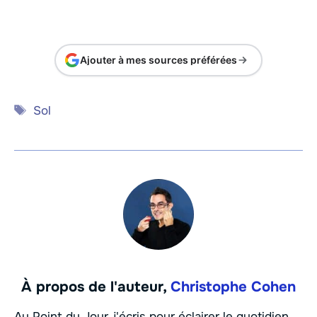
Ajouter à mes sources préférées
Étiquettes
Sol
À propos de l'auteur,
Christophe Cohen
Au Point du Jour, j'écris pour éclairer le quotidien.