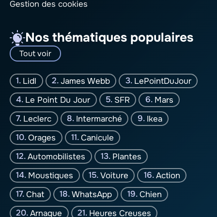
Gestion des cookies
Nos thématiques populaires
Tout voir
Lidl
James Webb
LePointDuJour
Le Point Du Jour
SFR
Mars
Leclerc
Intermarché
Ikea
Orages
Canicule
Automobilistes
Plantes
Moustiques
Voiture
Action
Chat
WhatsApp
Chien
Arnaque
Heures Creuses